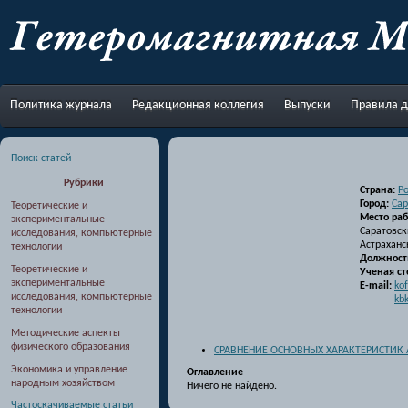
Перейти к основному содержанию
Политика журнала
Редакционная коллегия
Выпуски
Правила д
Поиск статей
Рубрики
Страна:
Р
Город:
Сар
Теоретические и
Место ра
экспериментальные
Саратовск
исследования, компьютерные
Астраханс
технологии
Должност
Теоретические и
Ученая ст
экспериментальные
E-mail:
ko
исследования, компьютерные
kb
технологии
Методические аспекты
физического образования
СРАВНЕНИЕ ОСНОВНЫХ ХАРАКТЕРИСТИК
Экономика и управление
Оглавление
народным хозяйством
Ничего не найдено.
Частоскачиваемые статьи