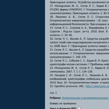
Прикладные аспекты. Устройства различного на
17. Молодченко Ж. А., Сотов Л. С., Харин В
STUDIO фирмы SYNOPSYS // Гетеромагнитная мик
наноэлектроника. Прикладные аспекты. С. 60–6
18. Ляшенко А. В., Сотов Л. С. Стохасти
Гетеромагнитная микроэлектроника : сб. науч. 
информационной безопасности. При-кладные ас
19. Сотов Л. С., Солопов А. А., Фарафонова 
Саратов : Изд-во Сарат. ун-та, 2010. Вып. 
аспекты. С. 34–46.
20. Сотов Л. С., Хвалин А. Л. Средства разра
system studio при моделировании матричного ге
та, 2008. Вып. 5 : Прикладные аспекты микро- 
21. Сотов Л. С., Хвалин А. Л. Средства разраб
использование // Гетеромагнитная микроэлек
наноэлектроники. С. 146–176.
22. Сотов Л. С., Соболев С. С., Харин В. Н. 
криптографи-ческих системах // Проблемы инф
23. Молодченко Ж. А., Сотов Л. С., Харин В.
симпозиума. 2007. Т. 1. С. 134–136.
24. Назаров С. И., Сотов Л. С., Ляшенко А. 
изображений, криптографии, мобильных диагност
2014. Вып. 16 : Гетеромагнитная микро- и нан
25. OpenRisc processor. URL :
http://opencores.o
стр. 1
Рубрика:
Теоретические и экспериментальные
Статус:
не проверено
Текст в формате PDF: