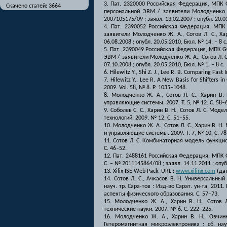
3. Пат. 2320000 Российская Федерация, МПК 
Скачено статей: 3664
персональной ЭВМ / заявители Молодченко Ж.
2007105175/09 ; заявл. 13.02.2007 ; опубл. 20.03
4. Пат. 2390052 Российская Федерация, МП
заявители Молодченко Ж. А., Сотов Л. С., Ха
06.08.2008 ; опубл. 20.05.2010, Бюл. № 14. – 8 с
5. Пат. 2390049 Российская Федерация, МПК 
ЭВМ / заявители Молодченко Ж. А., Сотов Л. С.
07.10.2008 ; опубл. 20.05.2010, Бюл. № 1. – 8 с.
6. Hilewitz Y., Shi Z. J., Lee R. B. Comparing Fas
7. Hilewitz Y., Lee R. A New Basis for Shifters 
2009. Vol. 58, № 8. Р. 1035–1048.
8. Молодченко Ж. А., Сотов Л. С., Харин В
управляющие системы. 2007. Т. 5, № 12. С. 58–
9. Соболев С. С., Харин В. Н., Сотов Л. С. М
технологий. 2009. № 12. С. 51–55.
10. Молодченко Ж. А., Сотов Л. С., Харин В
и управляющие системы. 2009. Т. 7, № 10. С. 78
11. Сотов Л. С. Комбинаторная модель функц
С. 46–52.
12. Пат. 2488161 Российская Федерация, МПК G
С. – № 2011145864/08 ; заявл. 14.11.2011 ; опуб
13. Xilix ISE Web Pack. URL :
www.xilinx.com
(дат
14. Сотов Л. С., Ачкасов В. Н. Универсальн
науч. тр. Сара-тов : Изд-во Сарат. ун-та, 20
аспекты физического образования. С. 57–73.
15. Молодченко Ж. А., Харин В. Н., Сотов 
технические науки. 2007. № 6. С. 222–225.
16. Молодченко Ж. А., Харин В. Н., Овчин
Гетеромагнитная микроэлектроника : сб. нау