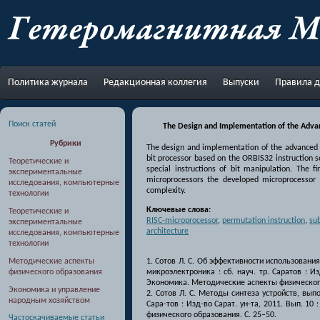
Перейти к основному содержанию
Политика журнала
Редакционная коллегия
Выпуски
Правила д
Поиск статей
The Design and Implementation of the Advan
Рубрики
The design and implementation of the advanced 
bit processor based on the ORBIS32 instruction 
Теоретические и
special instructions of bit manipulation. The 
экспериментальные
microprocessors the developed microprocessor
исследования, компьютерные
complexity.
технологии
Ключевые слова:
Теоретические и
RISC-microprocessor
,
permutation instruction
,
sub
экспериментальные
architecture
исследования, компьютерные
технологии
1. Сотов Л. С. Об эффективности использован
Методические аспекты
микроэлектроника : сб. науч. тр. Саратов : И
физического образования
Экономика. Методические аспекты физического
Экономика и управление
2. Сотов Л. С. Методы синтеза устройств, вы
народным хозяйством
Сара-тов : Изд-во Сарат. ун-та, 2011. Вып. 
физического образования. С. 25–50.
Частоскачиваемые статьи